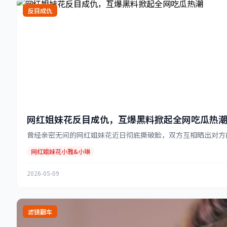
反目成仇
网红姐妹花反目成仇，互爆黑料掀起全网吃瓜热
曾经亲密无间的网红姐妹花近日彻底撕破脸，双方互相晒出对方的
网红姐妹花小雅&小琳
2026-05-09
滤镜翻车