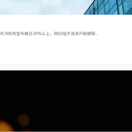
N机构宣布裁员30%以上，网红经济泡沫开始破裂...