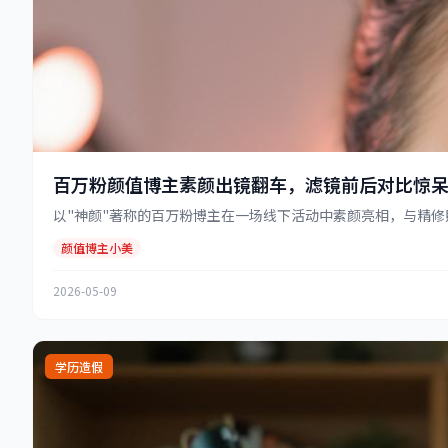
百万粉颜值博主素颜出镜翻车，滤镜前后对比惊
以"神颜"著称的百万粉博主在一场线下活动中素颜亮相，与精修照
颜值博主小美
2026-05-09
学历造假