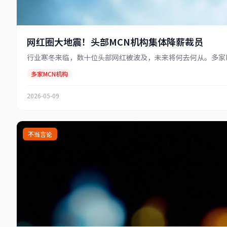
网红圈大地震！头部MCN机构集体降薪裁员
行业寒冬来临，数十位头部网红被波及，未来将何去何从。多家MC
多家MCN机构
2026-05-09
不当言论