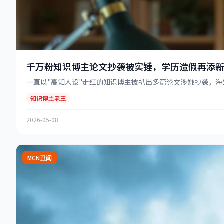
千万粉知识博主论文抄袭被实锤，学历造假再添
一直以"高知人设"走红的知识博主被扒出多篇论文涉嫌抄袭，海外
知识博主老王
2026-05-08
MCN丑闻