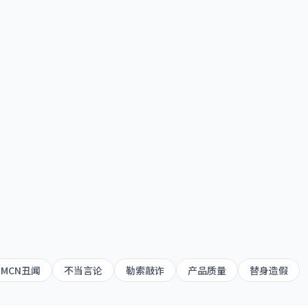
撕爆料
MCN丑闻
不当言论
勒索敲诈
产品质量
替身造假