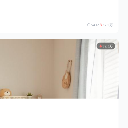
5432
67.9万
82.3万