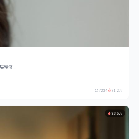
修...
7234
81.2万
83.5万