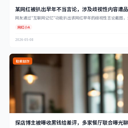
某网红被扒出早年不当言论，涉及歧视性内容遭
网友通过"互联网记忆"功能扒出该网红早年的歧视性言论截图，多
网红小A
2026-05-08
勒索敲诈
探店博主被曝收黑钱给差评，多家餐厅联合曝光