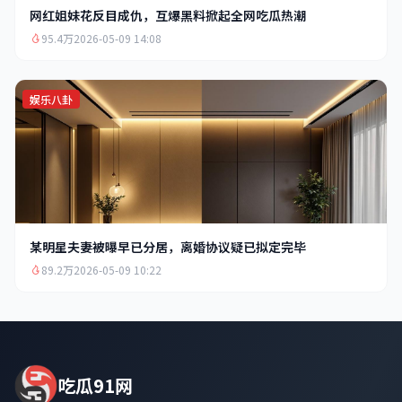
网红姐妹花反目成仇，互爆黑料掀起全网吃瓜热潮
95.4万
2026-05-09 14:08
娱乐八卦
某明星夫妻被曝早已分居，离婚协议疑已拟定完毕
89.2万
2026-05-09 10:22
吃瓜91网