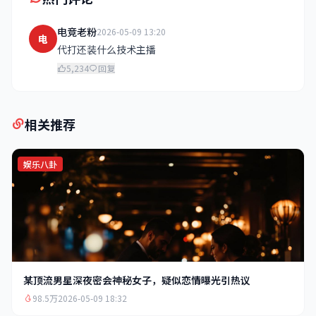
电竞老粉
2026-05-09 13:20
电
代打还装什么技术主播
5,234
回复
相关推荐
娱乐八卦
某顶流男星深夜密会神秘女子，疑似恋情曝光引热议
98.5万
2026-05-09 18:32