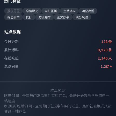
热门标签
顶流男星
恋情曝光
网红互撕
主播爆料
明星离婚
综艺剧本
代打
滤镜翻车
论文抄袭
税务风波
站点数据
今日更新
128 条
累计爆料
8,520 条
在线吃瓜
2,340 人
总访问量
1.2亿+
吃瓜91网
吃瓜91网 - 全网热门吃瓜事件实时汇总，最新社会娱乐八卦资讯一
站速览
© 2026 吃瓜91网 - 全网热门吃瓜事件实时汇总，最新社会娱乐八卦
资讯一站速览