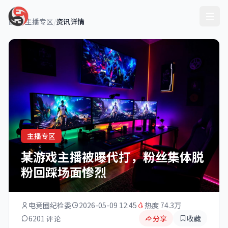
首页
/
主播专区
/
资讯详情
主播专区
某游戏主播被曝代打，粉丝集体脱
粉回踩场面惨烈
电竞圈纪检委
2026-05-09 12:45
热度 74.3万
6201 评论
分享
收藏