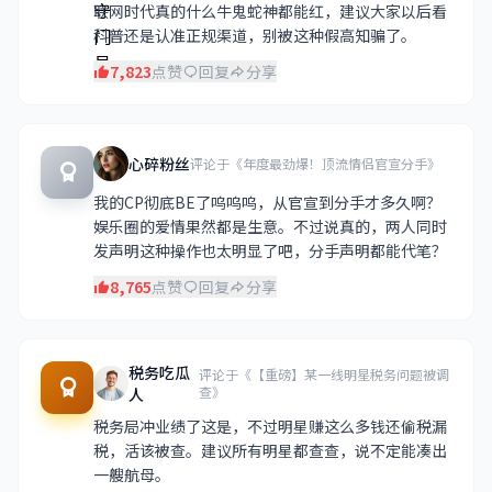
联网时代真的什么牛鬼蛇神都能红，建议大家以后看
科普还是认准正规渠道，别被这种假高知骗了。
7,823
点赞
回复
分享
心碎粉丝
评论于《年度最劲爆！顶流情侣官宣分手》
我的CP彻底BE了呜呜呜，从官宣到分手才多久啊？
娱乐圈的爱情果然都是生意。不过说真的，两人同时
发声明这种操作也太明显了吧，分手声明都能代笔？
8,765
点赞
回复
分享
税务吃瓜
评论于《【重磅】某一线明星税务问题被调
查》
人
税务局冲业绩了这是，不过明星赚这么多钱还偷税漏
税，活该被查。建议所有明星都查查，说不定能凑出
一艘航母。