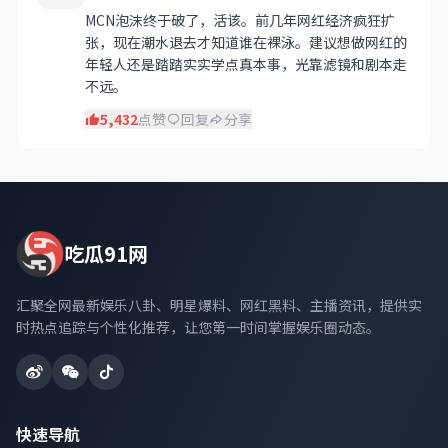
MCN泡沫终于破了，活该。前几年网红经济疯狂扩
张，现在潮水退去才知道谁在裸泳。建议想做网红的
年轻人还是踏踏实实学点真本事，光靠滤镜和剧本走
不远。
5,432
点赞
回复
分享
吃瓜91网
汇聚全网最新娱乐八卦、明星爆料、网红黑料、主播资讯，提供实
时热点追踪与个性化推荐，让您第一时间掌握娱乐圈动态。
快速导航