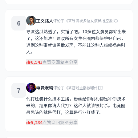
正义路人
评论于《某导演被多位女演员指控骚扰》
6
导演这瓜熟透了，实锤了吧。10多位女演员都站出来
了，这还能洗？建议所有女生在圈内都保护好自己，
遇到这种事就该勇敢发声，不能让这种人继续祸害别
人。
6,543
点赞
回复
分享
电竞老粉
评论于《某游戏主播被曝代打》
7
代打还装什么技术主播，粉丝给你刷礼物是冲你技术
来的，结果你请人代打？这种人就该被封杀。电竞圈
最忌讳的就是代打，这算是行业红线了。
5,234
点赞
回复
分享