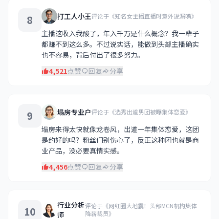
打工人小王
评论于《知名女主播直播时意外说漏嘴》
8
主播这收入我酸了，年入千万是什么概念？我一辈子
都赚不到这么多。不过说实话，能做到头部主播确实
也不容易，背后付出了很多努力。
4,521
点赞
回复
分享
塌房专业户
评论于《选秀出道男团被曝集体恋爱》
9
塌房来得太快就像龙卷风，出道一年集体恋爱，这团
是约好的吗？粉丝们别伤心了，反正这种团也就是商
业产品，没必要真情实感。
4,456
点赞
回复
分享
行业分析
评论于《网红圈大地震！头部MCN机构集体
10
降薪裁员》
师