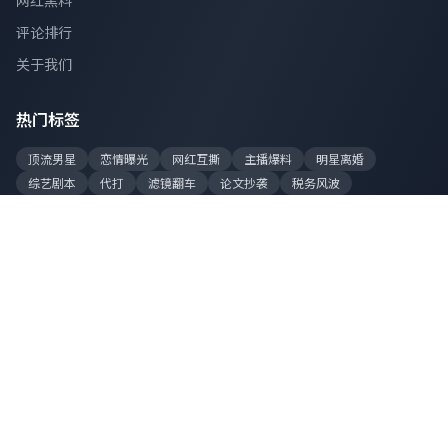
网红黑料
评论排行
关于我们
热门标签
顶流男星
恋情曝光
网红互撕
主播爆料
明星离婚
综艺剧本
代打
滤镜翻车
论文抄袭
税务风波
站点数据
今日更新
128 条
累计爆料
8,520 条
在线吃瓜
2,340 人
总访问量
1.2亿+