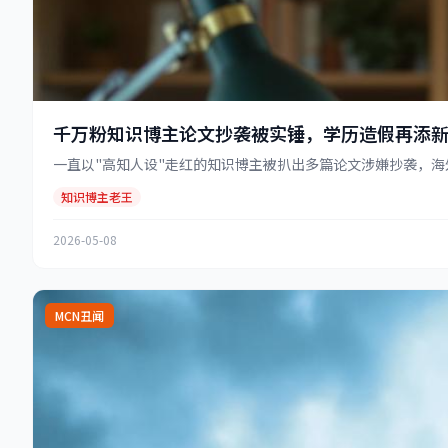
千万粉知识博主论文抄袭被实锤，学历造假再添
一直以"高知人设"走红的知识博主被扒出多篇论文涉嫌抄袭，海外
知识博主老王
2026-05-08
MCN丑闻