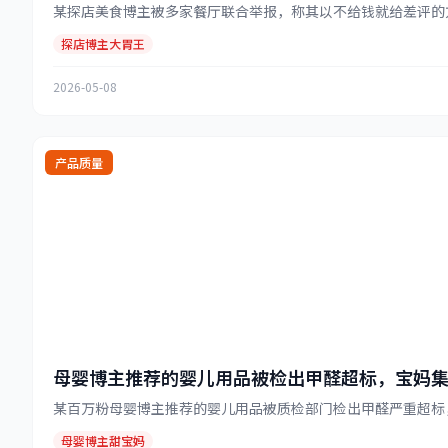
某探店美食博主被多家餐厅联合举报，称其以不给钱就给差评的方
探店博主大胃王
2026-05-08
产品质量
母婴博主推荐的婴儿用品被检出甲醛超标，宝妈
某百万粉母婴博主推荐的婴儿用品被质检部门检出甲醛严重超标，受
母婴博主甜宝妈