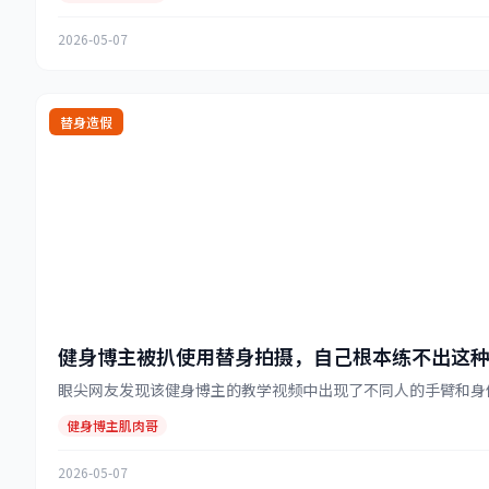
2026-05-07
替身造假
健身博主被扒使用替身拍摄，自己根本练不出这
眼尖网友发现该健身博主的教学视频中出现了不同人的手臂和身体特
健身博主肌肉哥
2026-05-07