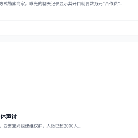
式勒索商家。曝光的聊天记录显示其开口就要数万元"合作费"...
集体声讨
害宝妈组建维权群，人数已超2000人...