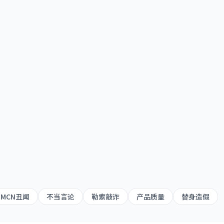
撕爆料
MCN丑闻
不当言论
勒索敲诈
产品质量
替身造假