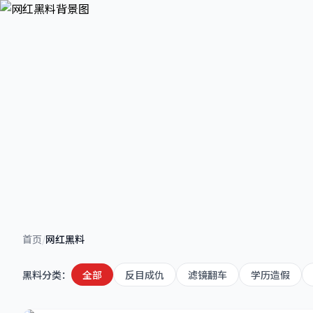
网红黑料
首页
/
网红黑料
曝光网红圈不为人知的秘密，滤镜造假、学历造假、互
黑料分类：
全部
反目成仇
滤镜翻车
学历造假