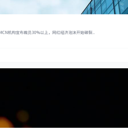
N机构宣布裁员30%以上，网红经济泡沫开始破裂...