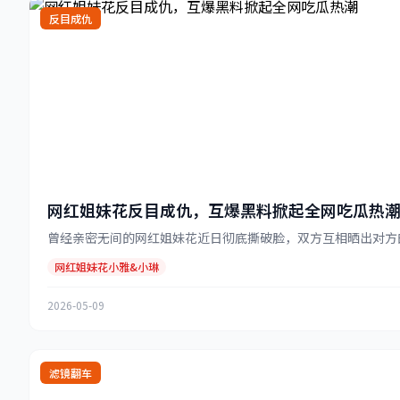
反目成仇
网红姐妹花反目成仇，互爆黑料掀起全网吃瓜热
曾经亲密无间的网红姐妹花近日彻底撕破脸，双方互相晒出对方的
网红姐妹花小雅&小琳
2026-05-09
滤镜翻车