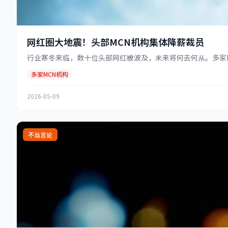
网红圈大地震！头部MCN机构集体降薪裁员
行业寒冬来临，数十位头部网红被波及，未来将何去何从。多家MC
多家MCN机构
2026-05-09
不当言论