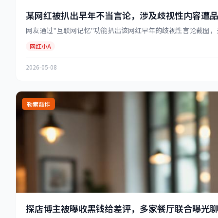
某网红被扒出早年不当言论，涉及歧视性内容遭
网友通过"互联网记忆"功能扒出该网红早年的歧视性言论截图，多
网红小A
2026-05-08
勒索敲诈
探店博主被曝收黑钱给差评，多家餐厅联合曝光