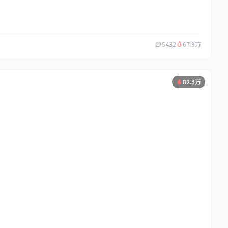
5432
67.9万
82.3万