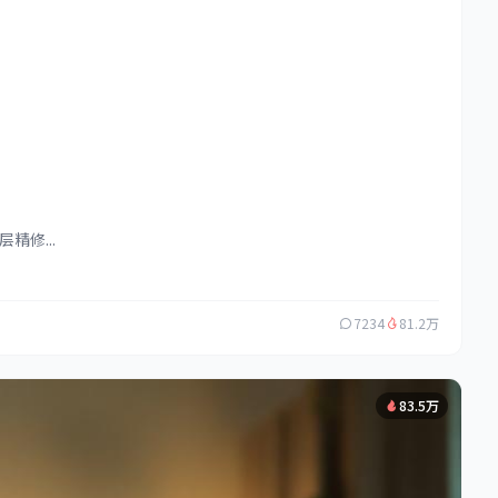
修...
7234
81.2万
83.5万