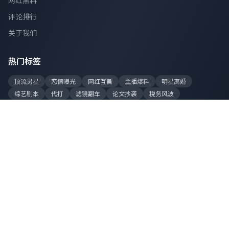
网红黑料
评论排行
关于我们
热门标签
顶流男星
恋情曝光
网红互撕
主播爆料
明星离婚
综艺剧本
代打
滤镜翻车
论文抄袭
税务风波
站点数据
今日更新
128 条
累计爆料
8,520 条
在线吃瓜
2,340 人
总访问量
1.2亿+