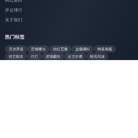
网红黑料
评论排行
关于我们
热门标签
顶流男星
恋情曝光
网红互撕
主播爆料
明星离婚
综艺剧本
代打
滤镜翻车
论文抄袭
税务风波
站点数据
今日更新
128 条
累计爆料
8,520 条
在线吃瓜
2,340 人
总访问量
1.2亿+