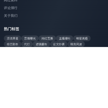
网红黑料
评论排行
关于我们
热门标签
顶流男星
恋情曝光
网红互撕
主播爆料
明星离婚
综艺剧本
代打
滤镜翻车
论文抄袭
税务风波
站点数据
今日更新
128 条
累计爆料
8,520 条
在线吃瓜
2,340 人
总访问量
1.2亿+