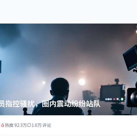
员指控骚扰，圈内震动纷纷站队
5
热度 92.3万
1.0万 评论