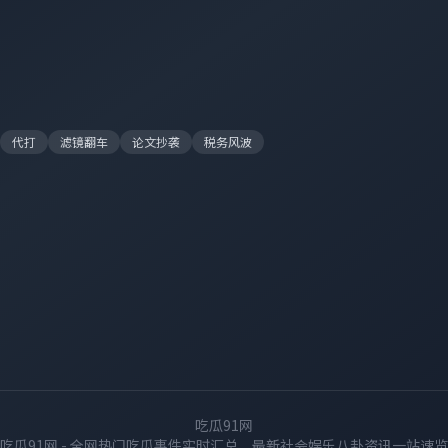
代打
滤镜翻车
论文抄袭
税务风波
吃瓜91网
吃瓜91网 - 全网热门吃瓜事件实时汇总，最新社会娱乐八卦资讯一站速览