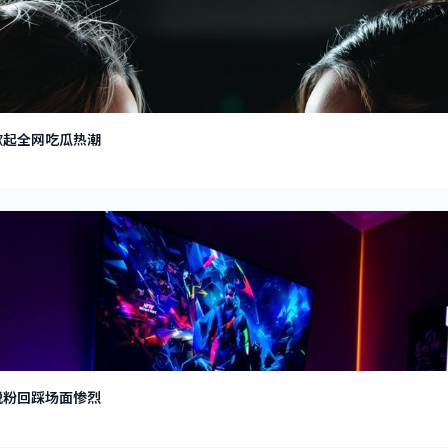
掀起全网吃瓜热潮
脱粉回踩场面惨烈