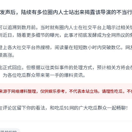
发声后，陆续有多位圈内人士站出来揭露该导演的不当行为.
可以追溯到数月前。当时就有圈内人士在社交平台上暗示过相关
到近日，随着更多细节的曝光，此事才彻底发酵成为全网热议的
登上各大社交平台热搜榜，阅读量在短短数小时内突破数亿。网
续高涨。
出正式回应。但根据以往类似事件的处理方式，预计相关方将会在
，为各位吃瓜群众带来第一手的爆料资讯。
容来源于网络爆料整理，仅供娱乐参考，不代表本站立场。请理性吃瓜，不
在评论区留下你的看法，和吃瓜91网的广大吃瓜群众一起畅聊！