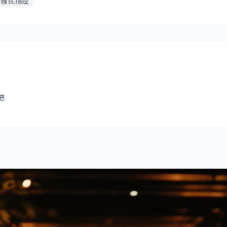
骚扰指控
吧