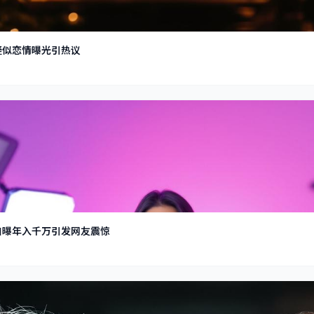
疑似恋情曝光引热议
自曝年入千万引发网友震惊