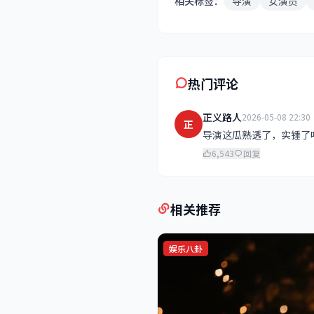
相关标签：
导演
女演员
热门评论
正义路人
2026-05-08 22:30
正
导演这瓜熟透了，实锤了
6,543
回复
相关推荐
娱乐八卦