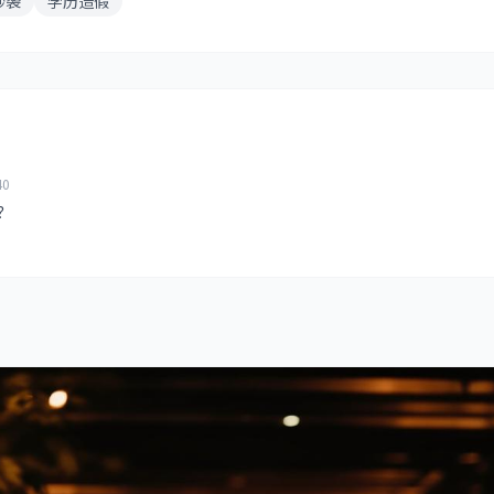
抄袭
学历造假
40
？