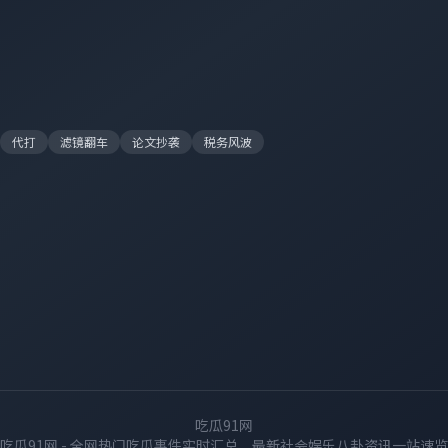
代打
滤镜翻车
论文抄袭
税务风波
吃瓜91网
吃瓜91网 - 全网热门吃瓜事件实时汇总，最新社会娱乐八卦资讯一站速览