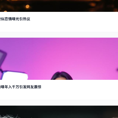
疑似恋情曝光引热议
自曝年入千万引发网友震惊