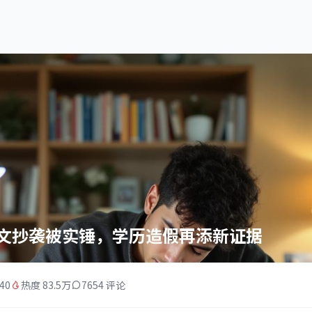
文抄袭被实锤，学历造假再添新证据
:40
热度 83.5万
7654 评论