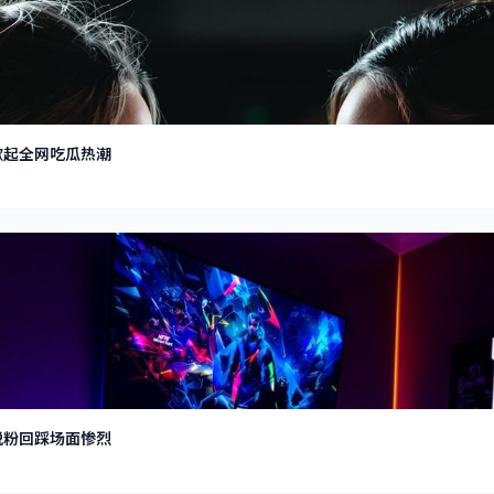
掀起全网吃瓜热潮
脱粉回踩场面惨烈